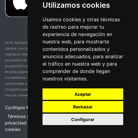
Utilizamos cookies
Usamos cookies y otras técnicas
de rastreo para mejorar tu
experiencia de navegación en
nuestra web, para mostrarte
Nota: Aplicación y web no oficial y no relacionada con ninguna organización o
contenidos personalizados y
carrera. Los nombres de equipos, competiciones, marcas comerciales y
logotipos mencionados en esta página de resultados de ciclismo son
anuncios adecuados, para analizar
propiedad de sus respectivos dueños. No tenemos afiliación, patrocinio ni
el tráfico en nuestra web y para
propiedad sobre estas marcas comerciales. Toda la información proporcionada
comprender de donde llegan
en esta página se presenta únicamente con fines informativos y para la
nuestros visitantes.
conveniencia de nuestros usuarios. Cualquier uso de nombres, marcas
comerciales o logotipos tiene el único propósito de identificar equipos y
competiciones y no implica asociación o respaldo. Todos los derechos de las
Aceptar
marcas comerciales mencionadas aquí pertenecen a sus propietarios legítimos.
Rechazar
Cyclingoo ©
2026
v 5.0
Términos y condiciones del servicio
•
Política de
Configurar
privacidad
•
Política de cookies
•
Cambiar opciones de
cookies