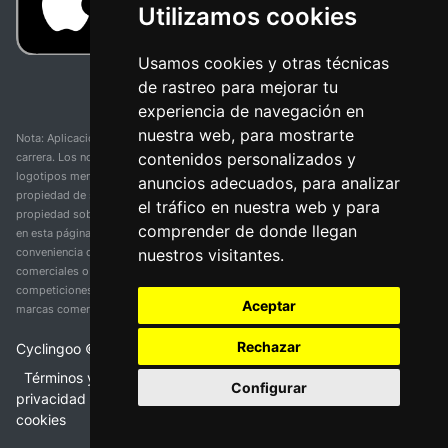
Utilizamos cookies
Usamos cookies y otras técnicas
de rastreo para mejorar tu
experiencia de navegación en
nuestra web, para mostrarte
Nota: Aplicación y web no oficial y no relacionada con ninguna organización o
contenidos personalizados y
carrera. Los nombres de equipos, competiciones, marcas comerciales y
logotipos mencionados en esta página de resultados de ciclismo son
anuncios adecuados, para analizar
propiedad de sus respectivos dueños. No tenemos afiliación, patrocinio ni
el tráfico en nuestra web y para
propiedad sobre estas marcas comerciales. Toda la información proporcionada
comprender de donde llegan
en esta página se presenta únicamente con fines informativos y para la
nuestros visitantes.
conveniencia de nuestros usuarios. Cualquier uso de nombres, marcas
comerciales o logotipos tiene el único propósito de identificar equipos y
competiciones y no implica asociación o respaldo. Todos los derechos de las
Aceptar
marcas comerciales mencionadas aquí pertenecen a sus propietarios legítimos.
Rechazar
Cyclingoo ©
2026
v 5.0
Términos y condiciones del servicio
•
Política de
Configurar
privacidad
•
Política de cookies
•
Cambiar opciones de
cookies