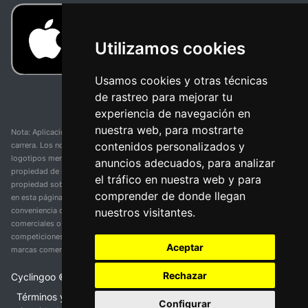
Utilizamos cookies
Usamos cookies y otras técnicas
de rastreo para mejorar tu
experiencia de navegación en
nuestra web, para mostrarte
Nota: Aplicación y web no oficial y no relacionada con ninguna organización o
contenidos personalizados y
carrera. Los nombres de equipos, competiciones, marcas comerciales y
logotipos mencionados en esta página de resultados de ciclismo son
anuncios adecuados, para analizar
propiedad de sus respectivos dueños. No tenemos afiliación, patrocinio ni
el tráfico en nuestra web y para
propiedad sobre estas marcas comerciales. Toda la información proporcionada
comprender de donde llegan
en esta página se presenta únicamente con fines informativos y para la
nuestros visitantes.
conveniencia de nuestros usuarios. Cualquier uso de nombres, marcas
comerciales o logotipos tiene el único propósito de identificar equipos y
competiciones y no implica asociación o respaldo. Todos los derechos de las
Aceptar
marcas comerciales mencionadas aquí pertenecen a sus propietarios legítimos.
Rechazar
Cyclingoo ©
2026
v 5.0
Términos y condiciones del servicio
•
Política de
Configurar