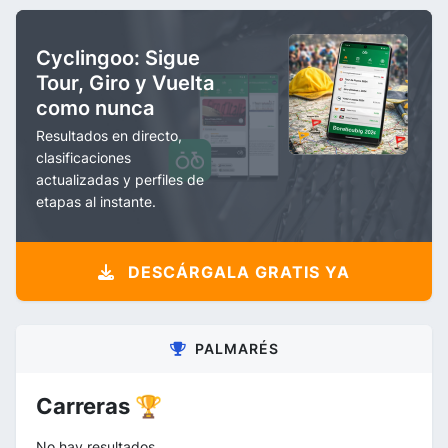
Cyclingoo: Sigue
Tour, Giro y Vuelta
como nunca
Resultados en directo,
clasificaciones
actualizadas y perfiles de
etapas al instante.
DESCÁRGALA GRATIS YA
PALMARÉS
Carreras 🏆
No hay resultados