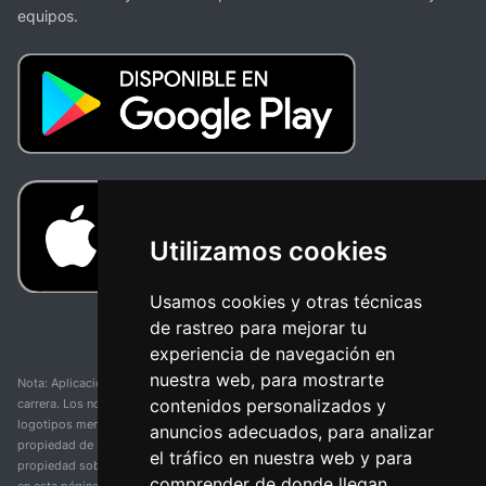
equipos.
Utilizamos cookies
Usamos cookies y otras técnicas
de rastreo para mejorar tu
experiencia de navegación en
nuestra web, para mostrarte
Nota: Aplicación y web no oficial y no relacionada con ninguna organización o
contenidos personalizados y
carrera. Los nombres de equipos, competiciones, marcas comerciales y
logotipos mencionados en esta página de resultados de ciclismo son
anuncios adecuados, para analizar
propiedad de sus respectivos dueños. No tenemos afiliación, patrocinio ni
el tráfico en nuestra web y para
propiedad sobre estas marcas comerciales. Toda la información proporcionada
comprender de donde llegan