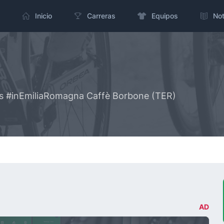
Inicio
Carreras
Equipos
Not
es #inEmiliaRomagna Caffè Borbone (TER)
AD