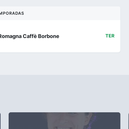
MPORADAS
aRomagna Caffè Borbone
TER