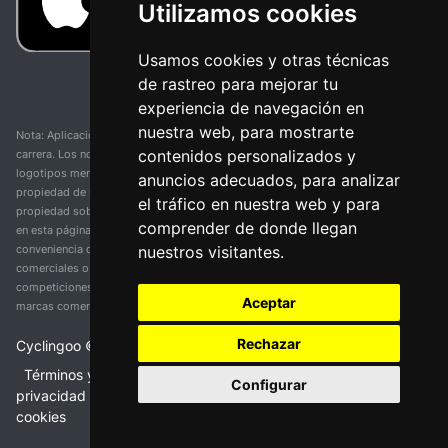
Utilizamos cookies
Usamos cookies y otras técnicas
de rastreo para mejorar tu
experiencia de navegación en
nuestra web, para mostrarte
Nota: Aplicación y web no oficial y no relacionada con ninguna organización o
contenidos personalizados y
carrera. Los nombres de equipos, competiciones, marcas comerciales y
logotipos mencionados en esta página de resultados de ciclismo son
anuncios adecuados, para analizar
propiedad de sus respectivos dueños. No tenemos afiliación, patrocinio ni
el tráfico en nuestra web y para
propiedad sobre estas marcas comerciales. Toda la información proporcionada
comprender de donde llegan
en esta página se presenta únicamente con fines informativos y para la
nuestros visitantes.
conveniencia de nuestros usuarios. Cualquier uso de nombres, marcas
comerciales o logotipos tiene el único propósito de identificar equipos y
competiciones y no implica asociación o respaldo. Todos los derechos de las
Aceptar
marcas comerciales mencionadas aquí pertenecen a sus propietarios legítimos.
Rechazar
Cyclingoo ©
2026
v 5.0
Términos y condiciones del servicio
•
Política de
Configurar
privacidad
•
Política de cookies
•
Cambiar opciones de
cookies