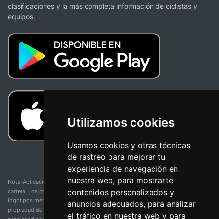
clasificaciones y la más completa información de ciclistas y
equipos.
Utilizamos cookies
Usamos cookies y otras técnicas
de rastreo para mejorar tu
experiencia de navegación en
nuestra web, para mostrarte
Nota: Aplicación y web no oficial y no relacionada con ninguna organización o
contenidos personalizados y
carrera. Los nombres de equipos, competiciones, marcas comerciales y
logotipos mencionados en esta página de resultados de ciclismo son
anuncios adecuados, para analizar
propiedad de sus respectivos dueños. No tenemos afiliación, patrocinio ni
el tráfico en nuestra web y para