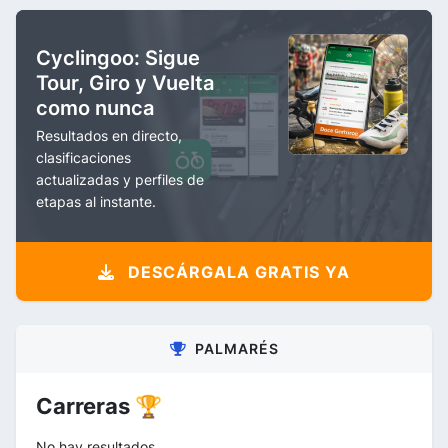
Cyclingoo: Sigue
Tour, Giro y Vuelta
como nunca
Resultados en directo,
clasificaciones
actualizadas y perfiles de
etapas al instante.
DESCÁRGALA GRATIS YA
PALMARÉS
Carreras 🏆
No hay resultados