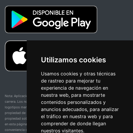
Utilizamos cookies
Usamos cookies y otras técnicas
de rastreo para mejorar tu
experiencia de navegación en
nuestra web, para mostrarte
Nota: Aplicación y web no oficial y no relacionada con ninguna organización o
contenidos personalizados y
carrera. Los nombres de equipos, competiciones, marcas comerciales y
logotipos mencionados en esta página de resultados de ciclismo son
anuncios adecuados, para analizar
propiedad de sus respectivos dueños. No tenemos afiliación, patrocinio ni
el tráfico en nuestra web y para
propiedad sobre estas marcas comerciales. Toda la información proporcionada
comprender de donde llegan
en esta página se presenta únicamente con fines informativos y para la
nuestros visitantes.
conveniencia de nuestros usuarios. Cualquier uso de nombres, marcas