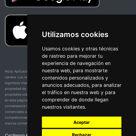
Utilizamos cookies
Usamos cookies y otras técnicas
de rastreo para mejorar tu
experiencia de navegación en
nuestra web, para mostrarte
Nota: Aplicación y web no oficial y no relacionada con ninguna organización o
contenidos personalizados y
carrera. Los nombres de equipos, competiciones, marcas comerciales y
logotipos mencionados en esta página de resultados de ciclismo son
anuncios adecuados, para analizar
propiedad de sus respectivos dueños. No tenemos afiliación, patrocinio ni
el tráfico en nuestra web y para
propiedad sobre estas marcas comerciales. Toda la información proporcionada
comprender de donde llegan
en esta página se presenta únicamente con fines informativos y para la
nuestros visitantes.
conveniencia de nuestros usuarios. Cualquier uso de nombres, marcas
comerciales o logotipos tiene el único propósito de identificar equipos y
competiciones y no implica asociación o respaldo. Todos los derechos de las
Aceptar
marcas comerciales mencionadas aquí pertenecen a sus propietarios legítimos.
Rechazar
Cyclingoo ©
2026
v 5.0