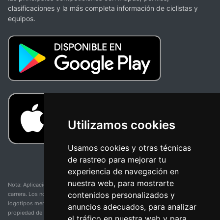
clasificaciones y la más completa información de ciclistas y
equipos.
Utilizamos cookies
Usamos cookies y otras técnicas
de rastreo para mejorar tu
experiencia de navegación en
nuestra web, para mostrarte
Nota: Aplicación y web no oficial y no relacionada con ninguna organización o
contenidos personalizados y
carrera. Los nombres de equipos, competiciones, marcas comerciales y
logotipos mencionados en esta página de resultados de ciclismo son
anuncios adecuados, para analizar
propiedad de sus respectivos dueños. No tenemos afiliación, patrocinio ni
el tráfico en nuestra web y para