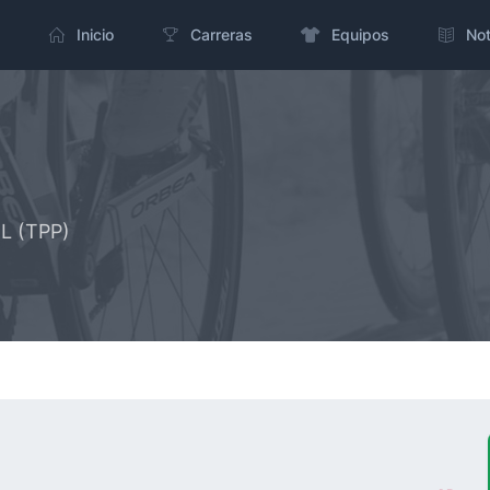
Inicio
Carreras
Equipos
Not
NL (TPP)