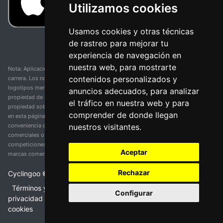
Utilizamos cookies
Usamos cookies y otras técnicas
de rastreo para mejorar tu
experiencia de navegación en
nuestra web, para mostrarte
Nota: Aplicación y web no oficial y no relacionada con ninguna organización o
contenidos personalizados y
carrera. Los nombres de equipos, competiciones, marcas comerciales y
logotipos mencionados en esta página de resultados de ciclismo son
anuncios adecuados, para analizar
propiedad de sus respectivos dueños. No tenemos afiliación, patrocinio ni
el tráfico en nuestra web y para
propiedad sobre estas marcas comerciales. Toda la información proporcionada
comprender de donde llegan
en esta página se presenta únicamente con fines informativos y para la
nuestros visitantes.
conveniencia de nuestros usuarios. Cualquier uso de nombres, marcas
comerciales o logotipos tiene el único propósito de identificar equipos y
competiciones y no implica asociación o respaldo. Todos los derechos de las
Aceptar
marcas comerciales mencionadas aquí pertenecen a sus propietarios legítimos.
Rechazar
Cyclingoo ©
2026
v 5.0
Términos y condiciones del servicio
•
Política de
Configurar
privacidad
•
Política de cookies
•
Cambiar opciones de
cookies