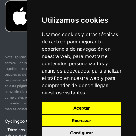
Utilizamos cookies
Usamos cookies y otras técnicas
de rastreo para mejorar tu
experiencia de navegación en
nuestra web, para mostrarte
Nota: Aplicación y web no oficial y no relacionada con ninguna organización o
contenidos personalizados y
carrera. Los nombres de equipos, competiciones, marcas comerciales y
logotipos mencionados en esta página de resultados de ciclismo son
anuncios adecuados, para analizar
propiedad de sus respectivos dueños. No tenemos afiliación, patrocinio ni
el tráfico en nuestra web y para
propiedad sobre estas marcas comerciales. Toda la información proporcionada
comprender de donde llegan
en esta página se presenta únicamente con fines informativos y para la
nuestros visitantes.
conveniencia de nuestros usuarios. Cualquier uso de nombres, marcas
comerciales o logotipos tiene el único propósito de identificar equipos y
competiciones y no implica asociación o respaldo. Todos los derechos de las
Aceptar
marcas comerciales mencionadas aquí pertenecen a sus propietarios legítimos.
Rechazar
Cyclingoo ©
2026
v 5.0
Términos y condiciones del servicio
•
Política de
Configurar