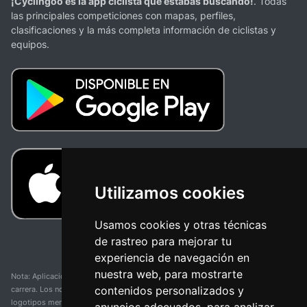
¡Cyclingoo es la app ciclista que estabas buscando!
. Todas
las principales competiciones con mapas, perfiles,
clasificaciones y la más completa información de ciclistas y
equipos.
Utilizamos cookies
Usamos cookies y otras técnicas
de rastreo para mejorar tu
experiencia de navegación en
nuestra web, para mostrarte
Nota: Aplicación y web no oficial y no relacionada con ninguna organización o
contenidos personalizados y
carrera. Los nombres de equipos, competiciones, marcas comerciales y
logotipos mencionados en esta página de resultados de ciclismo son