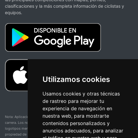
clasificaciones y la más completa información de ciclistas y
equipos.
Utilizamos cookies
Usamos cookies y otras técnicas
de rastreo para mejorar tu
experiencia de navegación en
nuestra web, para mostrarte
Nota: Aplicación y web no oficial y no relacionada con ninguna organización o
contenidos personalizados y
carrera. Los nombres de equipos, competiciones, marcas comerciales y
logotipos mencionados en esta página de resultados de ciclismo son
anuncios adecuados, para analizar
propiedad de sus respectivos dueños. No tenemos afiliación, patrocinio ni