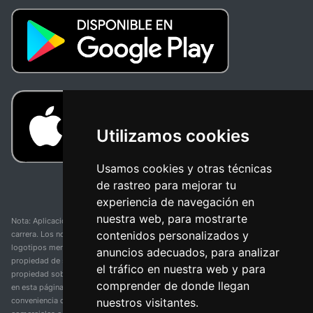
Utilizamos cookies
Usamos cookies y otras técnicas
de rastreo para mejorar tu
experiencia de navegación en
nuestra web, para mostrarte
Nota: Aplicación y web no oficial y no relacionada con ninguna organización o
contenidos personalizados y
carrera. Los nombres de equipos, competiciones, marcas comerciales y
logotipos mencionados en esta página de resultados de ciclismo son
anuncios adecuados, para analizar
propiedad de sus respectivos dueños. No tenemos afiliación, patrocinio ni
el tráfico en nuestra web y para
propiedad sobre estas marcas comerciales. Toda la información proporcionada
comprender de donde llegan
en esta página se presenta únicamente con fines informativos y para la
nuestros visitantes.
conveniencia de nuestros usuarios. Cualquier uso de nombres, marcas