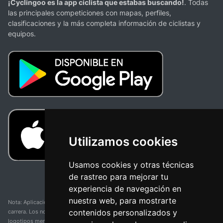
¡Cyclingoo es la app ciclista que estabas buscando!
. Todas
las principales competiciones con mapas, perfiles,
clasificaciones y la más completa información de ciclistas y
equipos.
Utilizamos cookies
Usamos cookies y otras técnicas
de rastreo para mejorar tu
experiencia de navegación en
nuestra web, para mostrarte
Nota: Aplicación y web no oficial y no relacionada con ninguna organización o
contenidos personalizados y
carrera. Los nombres de equipos, competiciones, marcas comerciales y
logotipos mencionados en esta página de resultados de ciclismo son