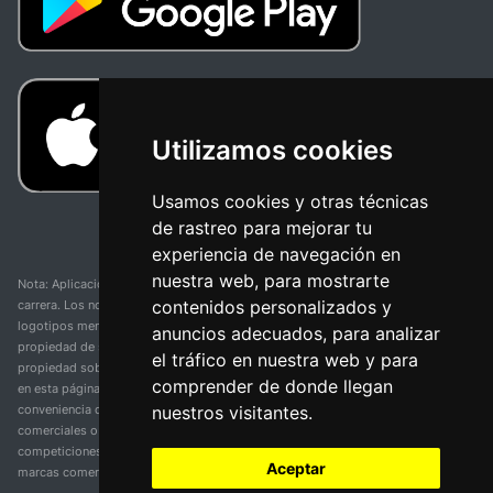
Utilizamos cookies
Usamos cookies y otras técnicas
de rastreo para mejorar tu
experiencia de navegación en
nuestra web, para mostrarte
Nota: Aplicación y web no oficial y no relacionada con ninguna organización o
contenidos personalizados y
carrera. Los nombres de equipos, competiciones, marcas comerciales y
logotipos mencionados en esta página de resultados de ciclismo son
anuncios adecuados, para analizar
propiedad de sus respectivos dueños. No tenemos afiliación, patrocinio ni
el tráfico en nuestra web y para
propiedad sobre estas marcas comerciales. Toda la información proporcionada
comprender de donde llegan
en esta página se presenta únicamente con fines informativos y para la
nuestros visitantes.
conveniencia de nuestros usuarios. Cualquier uso de nombres, marcas
comerciales o logotipos tiene el único propósito de identificar equipos y
competiciones y no implica asociación o respaldo. Todos los derechos de las
Aceptar
marcas comerciales mencionadas aquí pertenecen a sus propietarios legítimos.