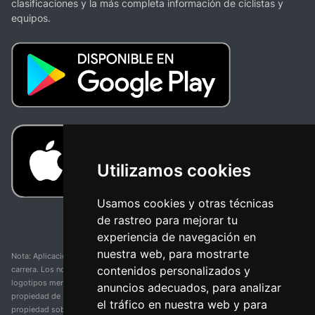
clasificaciones y la más completa información de ciclistas y
equipos.
Utilizamos cookies
Usamos cookies y otras técnicas
de rastreo para mejorar tu
experiencia de navegación en
nuestra web, para mostrarte
Nota: Aplicación y web no oficial y no relacionada con ninguna organización o
contenidos personalizados y
carrera. Los nombres de equipos, competiciones, marcas comerciales y
logotipos mencionados en esta página de resultados de ciclismo son
anuncios adecuados, para analizar
propiedad de sus respectivos dueños. No tenemos afiliación, patrocinio ni
el tráfico en nuestra web y para
propiedad sobre estas marcas comerciales. Toda la información proporcionada