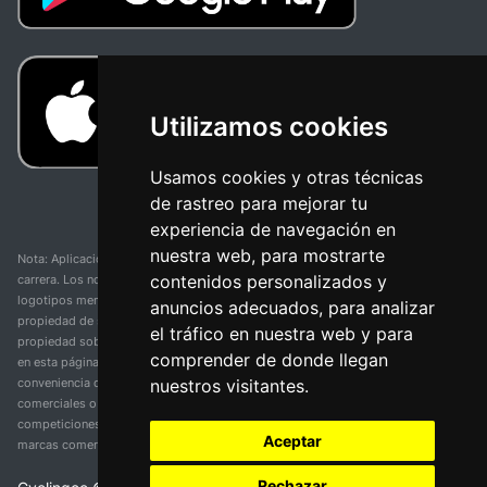
Utilizamos cookies
Usamos cookies y otras técnicas
de rastreo para mejorar tu
experiencia de navegación en
nuestra web, para mostrarte
Nota: Aplicación y web no oficial y no relacionada con ninguna organización o
contenidos personalizados y
carrera. Los nombres de equipos, competiciones, marcas comerciales y
logotipos mencionados en esta página de resultados de ciclismo son
anuncios adecuados, para analizar
propiedad de sus respectivos dueños. No tenemos afiliación, patrocinio ni
el tráfico en nuestra web y para
propiedad sobre estas marcas comerciales. Toda la información proporcionada
comprender de donde llegan
en esta página se presenta únicamente con fines informativos y para la
nuestros visitantes.
conveniencia de nuestros usuarios. Cualquier uso de nombres, marcas
comerciales o logotipos tiene el único propósito de identificar equipos y
competiciones y no implica asociación o respaldo. Todos los derechos de las
Aceptar
marcas comerciales mencionadas aquí pertenecen a sus propietarios legítimos.
Rechazar