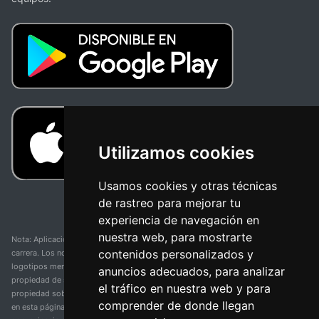
Utilizamos cookies
Usamos cookies y otras técnicas
de rastreo para mejorar tu
experiencia de navegación en
nuestra web, para mostrarte
Nota: Aplicación y web no oficial y no relacionada con ninguna organización o
contenidos personalizados y
carrera. Los nombres de equipos, competiciones, marcas comerciales y
logotipos mencionados en esta página de resultados de ciclismo son
anuncios adecuados, para analizar
propiedad de sus respectivos dueños. No tenemos afiliación, patrocinio ni
el tráfico en nuestra web y para
propiedad sobre estas marcas comerciales. Toda la información proporcionada
comprender de donde llegan
en esta página se presenta únicamente con fines informativos y para la