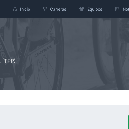
Inicio
Carreras
Equipos
Not
L (TPP)