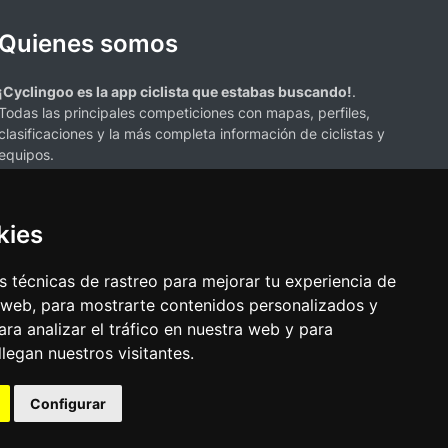
Quienes somos
¡Cyclingoo es la app ciclista que estabas buscando!
.
Todas las principales competiciones con mapas, perfiles,
clasificaciones y la más completa información de ciclistas y
equipos.
kies
 técnicas de rastreo para mejorar tu experiencia de
 web, para mostrarte contenidos personalizados y
s mencionados en esta página de resultados de ciclismo son propiedad de
ra analizar el tráfico en nuestra web y para
resenta únicamente con fines informativos y para la conveniencia de
egan nuestros visitantes.
ciación o respaldo. Todos los derechos de las marcas comerciales
Configurar
•
Política de cookies
•
Cambiar opciones de cookies