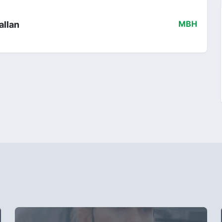
llan
MBH