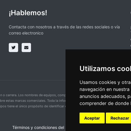
¡Hablemos!
Contacta con nosotros a través de las redes sociales o vía
correo electronico
Utilizamos coo
Usamos cookies y otras
navegación en nuestra
ción o carrera. Los nombres de equipos, competiciones, marcas comerciales y logotipo
anuncios adecuados, pa
obre estas marcas comerciales. Toda la información proporcionada en esta página se p
comprender de donde ll
pos tiene el único propósito de identificar equipos y competiciones y no implica aso
Aceptar
Rechazar
Términos y condiciones del servicio
•
Política de privacidad