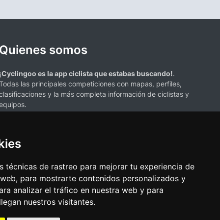
Quienes somos
¡Cyclingoo es la app ciclista que estabas buscando!
.
Todas las principales competiciones con mapas, perfiles,
clasificaciones y la más completa información de ciclistas y
equipos.
kies
 técnicas de rastreo para mejorar tu experiencia de
 web, para mostrarte contenidos personalizados y
s mencionados en esta página de resultados de ciclismo son propiedad de
ra analizar el tráfico en nuestra web y para
resenta únicamente con fines informativos y para la conveniencia de
egan nuestros visitantes.
ciación o respaldo. Todos los derechos de las marcas comerciales