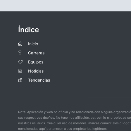
Índice
Inicio
Carreras
Equipos
Noticias
Tendencias
Nota: Aplicación y web no oficial y no relacionada con ninguna organiza
sus respectivos dueños. No tenemos afiliación, patrocinio ni propiedad s
nuestros usuarios. Cualquier uso de nombres, marcas comerciales o logoti
mencionadas aquí pertenecen a sus propietarios legítimos.