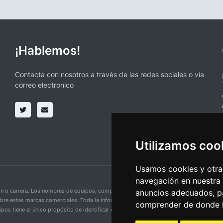
¡Hablemos!
Contacta con nosotros a través de las redes sociales o vía
correo electronico
Utilizamos coo
Usamos cookies y otras
navegación en nuestra
ción o carrera. Los nombres de equipos, competiciones, marcas comerciales y logotipo
anuncios adecuados, pa
obre estas marcas comerciales. Toda la información proporcionada en esta página se p
comprender de donde ll
pos tiene el único propósito de identificar equipos y competiciones y no implica aso