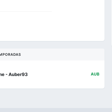
MPORADAS
me - Auber93
AUB