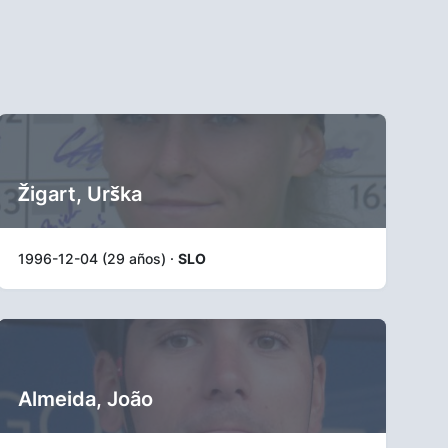
Žigart, Urška
1996-12-04 (29 años) ·
SLO
Almeida, João