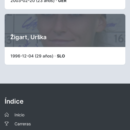
2003-02-20 (23 años) ·
GER
Žigart, Urška
1996-12-04 (29 años) ·
SLO
Índice
Inicio
Carreras