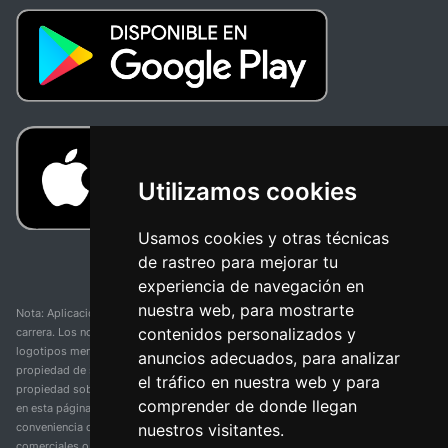
Utilizamos cookies
Usamos cookies y otras técnicas
de rastreo para mejorar tu
experiencia de navegación en
nuestra web, para mostrarte
Nota: Aplicación y web no oficial y no relacionada con ninguna organización o
contenidos personalizados y
carrera. Los nombres de equipos, competiciones, marcas comerciales y
logotipos mencionados en esta página de resultados de ciclismo son
anuncios adecuados, para analizar
propiedad de sus respectivos dueños. No tenemos afiliación, patrocinio ni
el tráfico en nuestra web y para
propiedad sobre estas marcas comerciales. Toda la información proporcionada
comprender de donde llegan
en esta página se presenta únicamente con fines informativos y para la
nuestros visitantes.
conveniencia de nuestros usuarios. Cualquier uso de nombres, marcas
comerciales o logotipos tiene el único propósito de identificar equipos y