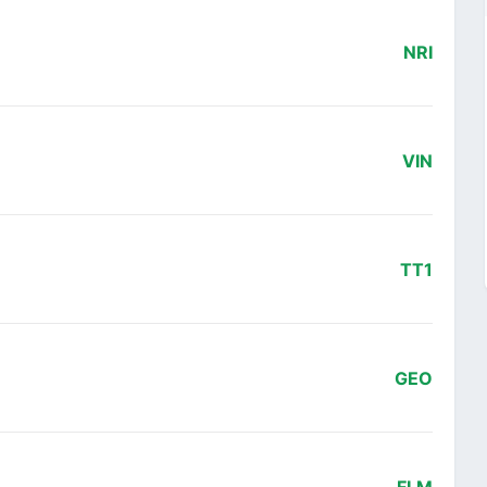
NRI
VIN
TT1
GEO