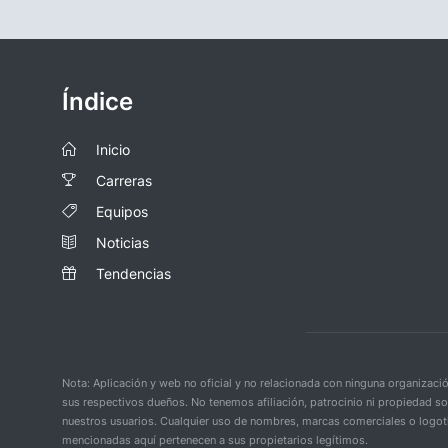
Índice
Inicio
Carreras
Equipos
Noticias
Tendencias
Nota: Aplicación y web no oficial y no relacionada con ninguna organiza
sus respectivos dueños. No tenemos afiliación, patrocinio ni propiedad s
nuestros usuarios. Cualquier uso de nombres, marcas comerciales o logoti
mencionadas aquí pertenecen a sus propietarios legítimos.