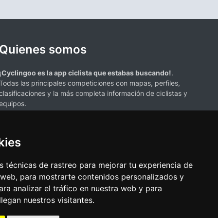
Quienes somos
¡Cyclingoo es la app ciclista que estabas buscando!
.
Todas las principales competiciones con mapas, perfiles,
clasificaciones y la más completa información de ciclistas y
equipos.
kies
 técnicas de rastreo para mejorar tu experiencia de
 web, para mostrarte contenidos personalizados y
s mencionados en esta página de resultados de ciclismo son propiedad de
ra analizar el tráfico en nuestra web y para
resenta únicamente con fines informativos y para la conveniencia de
egan nuestros visitantes.
ciación o respaldo. Todos los derechos de las marcas comerciales