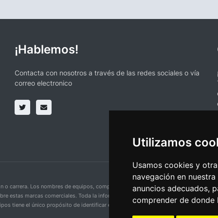
¡Hablemos!
Contacta con nosotros a través de las redes sociales o vía
correo electronico
Utilizamos coo
Usamos cookies y otras
navegación en nuestra
ción o carrera. Los nombres de equipos, competiciones, marcas comerciales y logotipo
anuncios adecuados, pa
obre estas marcas comerciales. Toda la información proporcionada en esta página se p
comprender de donde ll
pos tiene el único propósito de identificar equipos y competiciones y no implica aso