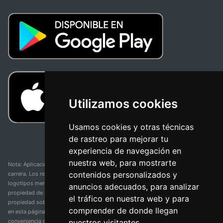
Utilizamos cookies
Usamos cookies y otras técnicas
de rastreo para mejorar tu
experiencia de navegación en
nuestra web, para mostrarte
Nota: Aplicación y web no oficial y no relacionada con ninguna organización o
contenidos personalizados y
carrera. Los nombres de equipos, competiciones, marcas comerciales y
logotipos mencionados en esta página de resultados de ciclismo son
anuncios adecuados, para analizar
propiedad de sus respectivos dueños. No tenemos afiliación, patrocinio ni
el tráfico en nuestra web y para
propiedad sobre estas marcas comerciales. Toda la información proporcionada
comprender de donde llegan
en esta página se presenta únicamente con fines informativos y para la
nuestros visitantes.
conveniencia de nuestros usuarios. Cualquier uso de nombres, marcas