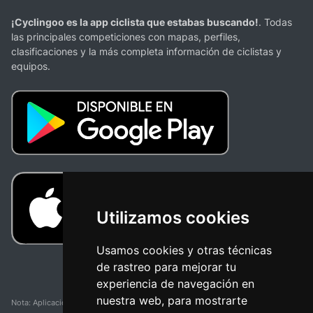
¡Cyclingoo es la app ciclista que estabas buscando!
. Todas
las principales competiciones con mapas, perfiles,
clasificaciones y la más completa información de ciclistas y
equipos.
Utilizamos cookies
Usamos cookies y otras técnicas
de rastreo para mejorar tu
experiencia de navegación en
nuestra web, para mostrarte
Nota: Aplicación y web no oficial y no relacionada con ninguna organización o