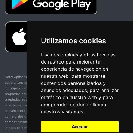
Utilizamos cookies
Usamos cookies y otras técnicas
de rastreo para mejorar tu
experiencia de navegación en
nuestra web, para mostrarte
Nota: Aplicación y web no oficial y no relacionada con ninguna organización o
contenidos personalizados y
carrera. Los nombres de equipos, competiciones, marcas comerciales y
logotipos mencionados en esta página de resultados de ciclismo son
anuncios adecuados, para analizar
propiedad de sus respectivos dueños. No tenemos afiliación, patrocinio ni
el tráfico en nuestra web y para
propiedad sobre estas marcas comerciales. Toda la información proporcionada
comprender de donde llegan
en esta página se presenta únicamente con fines informativos y para la
nuestros visitantes.
conveniencia de nuestros usuarios. Cualquier uso de nombres, marcas
comerciales o logotipos tiene el único propósito de identificar equipos y
competiciones y no implica asociación o respaldo. Todos los derechos de las
Aceptar
marcas comerciales mencionadas aquí pertenecen a sus propietarios legítimos.