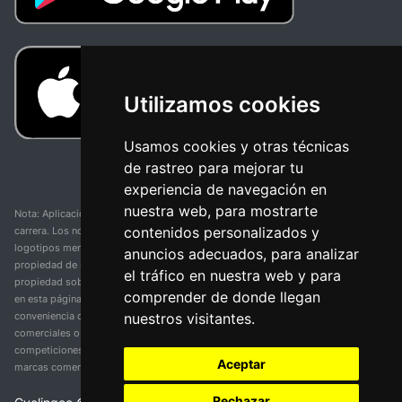
Utilizamos cookies
Usamos cookies y otras técnicas
de rastreo para mejorar tu
experiencia de navegación en
nuestra web, para mostrarte
Nota: Aplicación y web no oficial y no relacionada con ninguna organización o
contenidos personalizados y
carrera. Los nombres de equipos, competiciones, marcas comerciales y
logotipos mencionados en esta página de resultados de ciclismo son
anuncios adecuados, para analizar
propiedad de sus respectivos dueños. No tenemos afiliación, patrocinio ni
el tráfico en nuestra web y para
propiedad sobre estas marcas comerciales. Toda la información proporcionada
comprender de donde llegan
en esta página se presenta únicamente con fines informativos y para la
nuestros visitantes.
conveniencia de nuestros usuarios. Cualquier uso de nombres, marcas
comerciales o logotipos tiene el único propósito de identificar equipos y
competiciones y no implica asociación o respaldo. Todos los derechos de las
Aceptar
marcas comerciales mencionadas aquí pertenecen a sus propietarios legítimos.
Rechazar