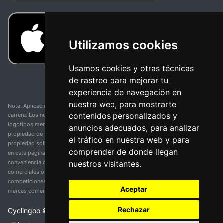
Utilizamos cookies
Usamos cookies y otras técnicas
de rastreo para mejorar tu
experiencia de navegación en
nuestra web, para mostrarte
Nota: Aplicación y web no oficial y no relacionada con ninguna organización o
contenidos personalizados y
carrera. Los nombres de equipos, competiciones, marcas comerciales y
logotipos mencionados en esta página de resultados de ciclismo son
anuncios adecuados, para analizar
propiedad de sus respectivos dueños. No tenemos afiliación, patrocinio ni
el tráfico en nuestra web y para
propiedad sobre estas marcas comerciales. Toda la información proporcionada
comprender de donde llegan
en esta página se presenta únicamente con fines informativos y para la
nuestros visitantes.
conveniencia de nuestros usuarios. Cualquier uso de nombres, marcas
comerciales o logotipos tiene el único propósito de identificar equipos y
competiciones y no implica asociación o respaldo. Todos los derechos de las
Aceptar
marcas comerciales mencionadas aquí pertenecen a sus propietarios legítimos.
Rechazar
Cyclingoo ©
2026
v 5.0