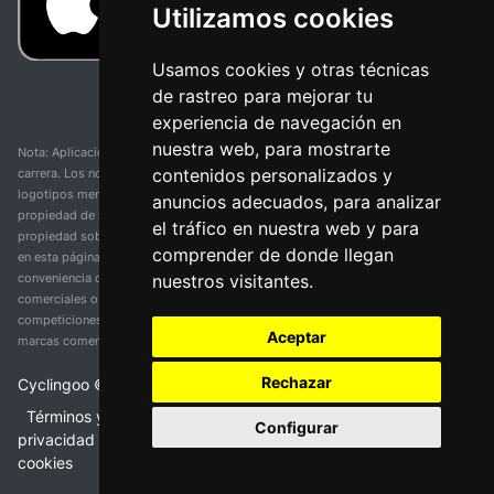
Utilizamos cookies
Usamos cookies y otras técnicas
de rastreo para mejorar tu
experiencia de navegación en
nuestra web, para mostrarte
Nota: Aplicación y web no oficial y no relacionada con ninguna organización o
contenidos personalizados y
carrera. Los nombres de equipos, competiciones, marcas comerciales y
logotipos mencionados en esta página de resultados de ciclismo son
anuncios adecuados, para analizar
propiedad de sus respectivos dueños. No tenemos afiliación, patrocinio ni
el tráfico en nuestra web y para
propiedad sobre estas marcas comerciales. Toda la información proporcionada
comprender de donde llegan
en esta página se presenta únicamente con fines informativos y para la
nuestros visitantes.
conveniencia de nuestros usuarios. Cualquier uso de nombres, marcas
comerciales o logotipos tiene el único propósito de identificar equipos y
competiciones y no implica asociación o respaldo. Todos los derechos de las
Aceptar
marcas comerciales mencionadas aquí pertenecen a sus propietarios legítimos.
Rechazar
Cyclingoo ©
2026
v 5.0
Términos y condiciones del servicio
•
Política de
Configurar
privacidad
•
Política de cookies
•
Cambiar opciones de
cookies