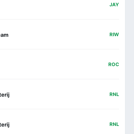
JAY
eam
RIW
ROC
erij
RNL
erij
RNL