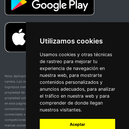
Utilizamos cookies
Usamos cookies y otras técnicas
de rastreo para mejorar tu
experiencia de navegación en
nuestra web, para mostrarte
Nota: Aplicación y web no oficial y no relacionada con ninguna organización o
contenidos personalizados y
carrera. Los nombres de equipos, competiciones, marcas comerciales y
logotipos mencionados en esta página de resultados de ciclismo son
anuncios adecuados, para analizar
propiedad de sus respectivos dueños. No tenemos afiliación, patrocinio ni
el tráfico en nuestra web y para
propiedad sobre estas marcas comerciales. Toda la información proporcionada
comprender de donde llegan
en esta página se presenta únicamente con fines informativos y para la
nuestros visitantes.
conveniencia de nuestros usuarios. Cualquier uso de nombres, marcas
comerciales o logotipos tiene el único propósito de identificar equipos y
competiciones y no implica asociación o respaldo. Todos los derechos de las
Aceptar
marcas comerciales mencionadas aquí pertenecen a sus propietarios legítimos.