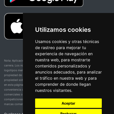
Utilizamos cookies
Usamos cookies y otras técnicas
de rastreo para mejorar tu
experiencia de navegación en
nuestra web, para mostrarte
Nota: Aplicación y web no oficial y no relacionada con ninguna organización o
contenidos personalizados y
carrera. Los nombres de equipos, competiciones, marcas comerciales y
logotipos mencionados en esta página de resultados de ciclismo son
anuncios adecuados, para analizar
propiedad de sus respectivos dueños. No tenemos afiliación, patrocinio ni
el tráfico en nuestra web y para
propiedad sobre estas marcas comerciales. Toda la información proporcionada
comprender de donde llegan
en esta página se presenta únicamente con fines informativos y para la
nuestros visitantes.
conveniencia de nuestros usuarios. Cualquier uso de nombres, marcas
comerciales o logotipos tiene el único propósito de identificar equipos y
competiciones y no implica asociación o respaldo. Todos los derechos de las
Aceptar
marcas comerciales mencionadas aquí pertenecen a sus propietarios legítimos.
Rechazar