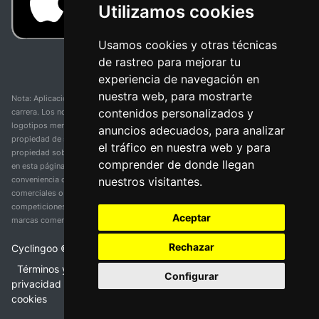
Utilizamos cookies
Usamos cookies y otras técnicas
de rastreo para mejorar tu
experiencia de navegación en
nuestra web, para mostrarte
Nota: Aplicación y web no oficial y no relacionada con ninguna organización o
contenidos personalizados y
carrera. Los nombres de equipos, competiciones, marcas comerciales y
logotipos mencionados en esta página de resultados de ciclismo son
anuncios adecuados, para analizar
propiedad de sus respectivos dueños. No tenemos afiliación, patrocinio ni
el tráfico en nuestra web y para
propiedad sobre estas marcas comerciales. Toda la información proporcionada
comprender de donde llegan
en esta página se presenta únicamente con fines informativos y para la
nuestros visitantes.
conveniencia de nuestros usuarios. Cualquier uso de nombres, marcas
comerciales o logotipos tiene el único propósito de identificar equipos y
competiciones y no implica asociación o respaldo. Todos los derechos de las
Aceptar
marcas comerciales mencionadas aquí pertenecen a sus propietarios legítimos.
Rechazar
Cyclingoo ©
2026
v 5.0
Términos y condiciones del servicio
•
Política de
Configurar
privacidad
•
Política de cookies
•
Cambiar opciones de
cookies