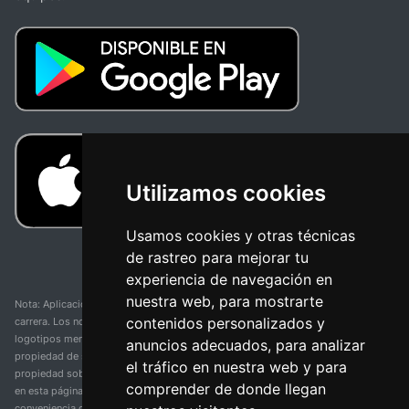
Utilizamos cookies
Usamos cookies y otras técnicas
de rastreo para mejorar tu
experiencia de navegación en
nuestra web, para mostrarte
Nota: Aplicación y web no oficial y no relacionada con ninguna organización o
contenidos personalizados y
carrera. Los nombres de equipos, competiciones, marcas comerciales y
logotipos mencionados en esta página de resultados de ciclismo son
anuncios adecuados, para analizar
propiedad de sus respectivos dueños. No tenemos afiliación, patrocinio ni
el tráfico en nuestra web y para
propiedad sobre estas marcas comerciales. Toda la información proporcionada
comprender de donde llegan
en esta página se presenta únicamente con fines informativos y para la
conveniencia de nuestros usuarios. Cualquier uso de nombres, marcas