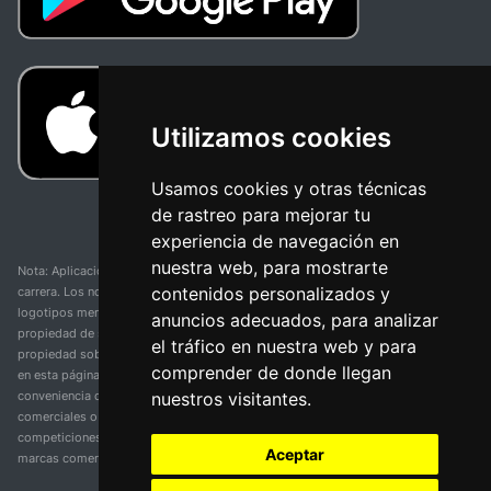
Utilizamos cookies
Usamos cookies y otras técnicas
de rastreo para mejorar tu
experiencia de navegación en
nuestra web, para mostrarte
Nota: Aplicación y web no oficial y no relacionada con ninguna organización o
contenidos personalizados y
carrera. Los nombres de equipos, competiciones, marcas comerciales y
logotipos mencionados en esta página de resultados de ciclismo son
anuncios adecuados, para analizar
propiedad de sus respectivos dueños. No tenemos afiliación, patrocinio ni
el tráfico en nuestra web y para
propiedad sobre estas marcas comerciales. Toda la información proporcionada
comprender de donde llegan
en esta página se presenta únicamente con fines informativos y para la
nuestros visitantes.
conveniencia de nuestros usuarios. Cualquier uso de nombres, marcas
comerciales o logotipos tiene el único propósito de identificar equipos y
competiciones y no implica asociación o respaldo. Todos los derechos de las
Aceptar
marcas comerciales mencionadas aquí pertenecen a sus propietarios legítimos.