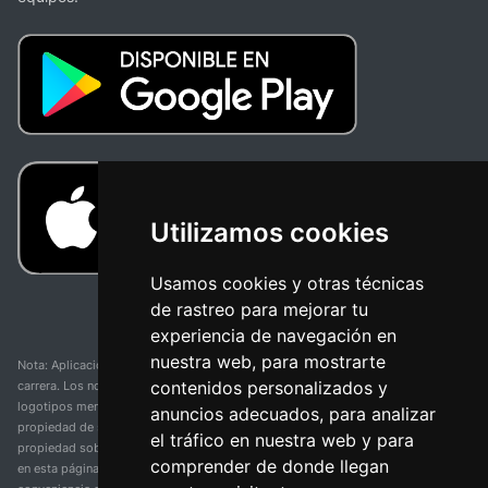
Utilizamos cookies
Usamos cookies y otras técnicas
de rastreo para mejorar tu
experiencia de navegación en
nuestra web, para mostrarte
Nota: Aplicación y web no oficial y no relacionada con ninguna organización o
contenidos personalizados y
carrera. Los nombres de equipos, competiciones, marcas comerciales y
logotipos mencionados en esta página de resultados de ciclismo son
anuncios adecuados, para analizar
propiedad de sus respectivos dueños. No tenemos afiliación, patrocinio ni
el tráfico en nuestra web y para
propiedad sobre estas marcas comerciales. Toda la información proporcionada
comprender de donde llegan
en esta página se presenta únicamente con fines informativos y para la