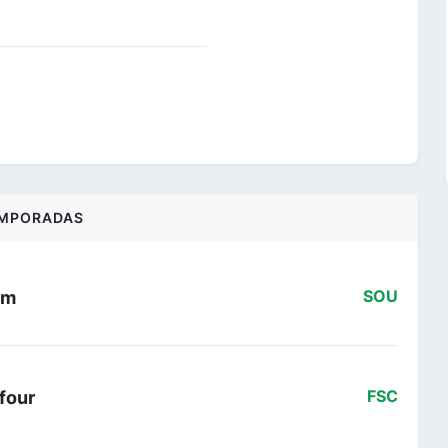
MPORADAS
am
SOU
four
FSC