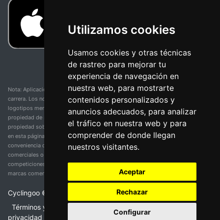
Utilizamos cookies
Usamos cookies y otras técnicas
de rastreo para mejorar tu
experiencia de navegación en
nuestra web, para mostrarte
Nota: Aplicación y web no oficial y no relacionada con ninguna organización o
contenidos personalizados y
carrera. Los nombres de equipos, competiciones, marcas comerciales y
logotipos mencionados en esta página de resultados de ciclismo son
anuncios adecuados, para analizar
propiedad de sus respectivos dueños. No tenemos afiliación, patrocinio ni
el tráfico en nuestra web y para
propiedad sobre estas marcas comerciales. Toda la información proporcionada
comprender de donde llegan
en esta página se presenta únicamente con fines informativos y para la
nuestros visitantes.
conveniencia de nuestros usuarios. Cualquier uso de nombres, marcas
comerciales o logotipos tiene el único propósito de identificar equipos y
competiciones y no implica asociación o respaldo. Todos los derechos de las
Aceptar
marcas comerciales mencionadas aquí pertenecen a sus propietarios legítimos.
Rechazar
Cyclingoo ©
2026
v 5.0
Términos y condiciones del servicio
•
Política de
Configurar
privacidad
•
Política de cookies
•
Cambiar opciones de