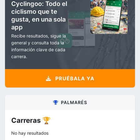
Cyclingoo: Todo el
ciclismo que te
gusta, en una sola
app
Recibe resultados, sigue la
general y consulta toda la
información clave de cada
carrera.
PRUÉBALA YA
PALMARÉS
Carreras 🏆
No hay resultados