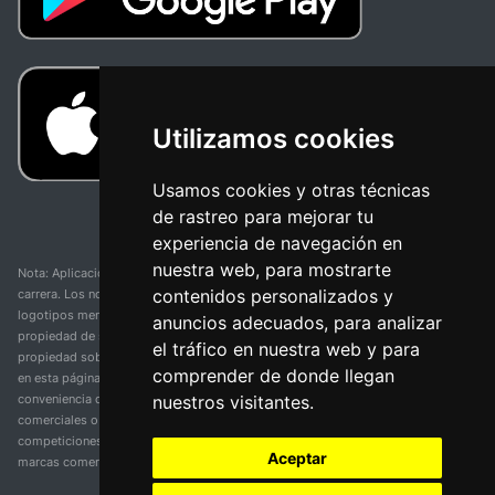
Utilizamos cookies
Usamos cookies y otras técnicas
de rastreo para mejorar tu
experiencia de navegación en
nuestra web, para mostrarte
Nota: Aplicación y web no oficial y no relacionada con ninguna organización o
contenidos personalizados y
carrera. Los nombres de equipos, competiciones, marcas comerciales y
logotipos mencionados en esta página de resultados de ciclismo son
anuncios adecuados, para analizar
propiedad de sus respectivos dueños. No tenemos afiliación, patrocinio ni
el tráfico en nuestra web y para
propiedad sobre estas marcas comerciales. Toda la información proporcionada
comprender de donde llegan
en esta página se presenta únicamente con fines informativos y para la
nuestros visitantes.
conveniencia de nuestros usuarios. Cualquier uso de nombres, marcas
comerciales o logotipos tiene el único propósito de identificar equipos y
competiciones y no implica asociación o respaldo. Todos los derechos de las
Aceptar
marcas comerciales mencionadas aquí pertenecen a sus propietarios legítimos.