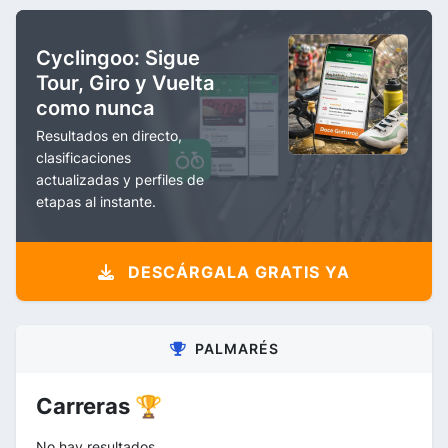
Cyclingoo: Sigue
Tour, Giro y Vuelta
como nunca
Resultados en directo,
clasificaciones
actualizadas y perfiles de
etapas al instante.
DESCÁRGALA GRATIS YA
PALMARÉS
Carreras 🏆
No hay resultados