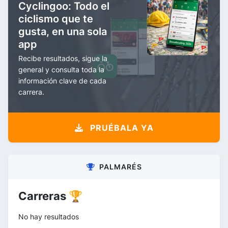
Cyclingoo: Todo el
ciclismo que te
gusta, en una sola
app
Recibe resultados, sigue la
general y consulta toda la
información clave de cada
carrera.
PRUÉBALA YA
PALMARÉS
Carreras 🏆
No hay resultados