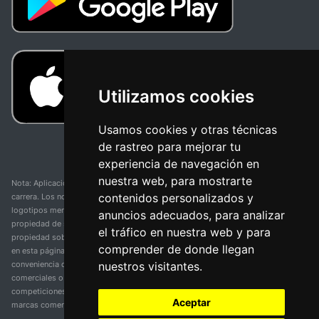
Utilizamos cookies
Usamos cookies y otras técnicas
de rastreo para mejorar tu
experiencia de navegación en
nuestra web, para mostrarte
Nota: Aplicación y web no oficial y no relacionada con ninguna organización o
contenidos personalizados y
carrera. Los nombres de equipos, competiciones, marcas comerciales y
logotipos mencionados en esta página de resultados de ciclismo son
anuncios adecuados, para analizar
propiedad de sus respectivos dueños. No tenemos afiliación, patrocinio ni
el tráfico en nuestra web y para
propiedad sobre estas marcas comerciales. Toda la información proporcionada
comprender de donde llegan
en esta página se presenta únicamente con fines informativos y para la
nuestros visitantes.
conveniencia de nuestros usuarios. Cualquier uso de nombres, marcas
comerciales o logotipos tiene el único propósito de identificar equipos y
competiciones y no implica asociación o respaldo. Todos los derechos de las
Aceptar
marcas comerciales mencionadas aquí pertenecen a sus propietarios legítimos.