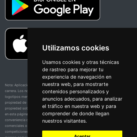
Utilizamos cookies
Usamos cookies y otras técnicas
de rastreo para mejorar tu
experiencia de navegación en
nuestra web, para mostrarte
Nota: Aplicación y web no oficial y no relacionada con ninguna organización o
contenidos personalizados y
carrera. Los nombres de equipos, competiciones, marcas comerciales y
logotipos mencionados en esta página de resultados de ciclismo son
anuncios adecuados, para analizar
propiedad de sus respectivos dueños. No tenemos afiliación, patrocinio ni
el tráfico en nuestra web y para
propiedad sobre estas marcas comerciales. Toda la información proporcionada
comprender de donde llegan
en esta página se presenta únicamente con fines informativos y para la
nuestros visitantes.
conveniencia de nuestros usuarios. Cualquier uso de nombres, marcas
comerciales o logotipos tiene el único propósito de identificar equipos y
competiciones y no implica asociación o respaldo. Todos los derechos de las
Aceptar