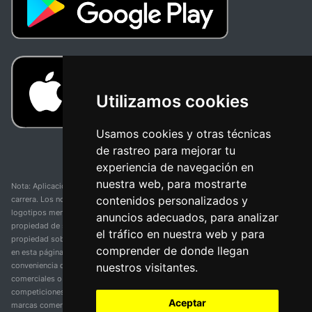
Utilizamos cookies
Usamos cookies y otras técnicas
de rastreo para mejorar tu
experiencia de navegación en
nuestra web, para mostrarte
Nota: Aplicación y web no oficial y no relacionada con ninguna organización o
contenidos personalizados y
carrera. Los nombres de equipos, competiciones, marcas comerciales y
logotipos mencionados en esta página de resultados de ciclismo son
anuncios adecuados, para analizar
propiedad de sus respectivos dueños. No tenemos afiliación, patrocinio ni
el tráfico en nuestra web y para
propiedad sobre estas marcas comerciales. Toda la información proporcionada
comprender de donde llegan
en esta página se presenta únicamente con fines informativos y para la
nuestros visitantes.
conveniencia de nuestros usuarios. Cualquier uso de nombres, marcas
comerciales o logotipos tiene el único propósito de identificar equipos y
competiciones y no implica asociación o respaldo. Todos los derechos de las
Aceptar
marcas comerciales mencionadas aquí pertenecen a sus propietarios legítimos.