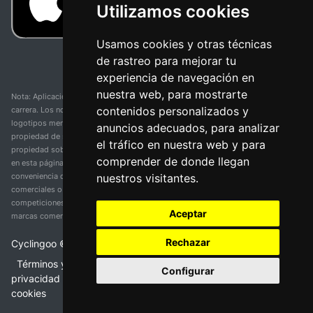
Utilizamos cookies
Usamos cookies y otras técnicas
de rastreo para mejorar tu
experiencia de navegación en
nuestra web, para mostrarte
Nota: Aplicación y web no oficial y no relacionada con ninguna organización o
contenidos personalizados y
carrera. Los nombres de equipos, competiciones, marcas comerciales y
logotipos mencionados en esta página de resultados de ciclismo son
anuncios adecuados, para analizar
propiedad de sus respectivos dueños. No tenemos afiliación, patrocinio ni
el tráfico en nuestra web y para
propiedad sobre estas marcas comerciales. Toda la información proporcionada
comprender de donde llegan
en esta página se presenta únicamente con fines informativos y para la
nuestros visitantes.
conveniencia de nuestros usuarios. Cualquier uso de nombres, marcas
comerciales o logotipos tiene el único propósito de identificar equipos y
competiciones y no implica asociación o respaldo. Todos los derechos de las
Aceptar
marcas comerciales mencionadas aquí pertenecen a sus propietarios legítimos.
Rechazar
Cyclingoo ©
2026
v 5.0
Términos y condiciones del servicio
•
Política de
Configurar
privacidad
•
Política de cookies
•
Cambiar opciones de
cookies